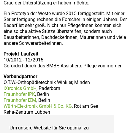
Grad der Unterstützung er haben möchte.
Ein Prototyp der Weste wurde 2015 fertiggestellt. Mit einer
Serienfertigung rechnen die Forscher in einigen Jahren. Der
Bedarf ist sehr groß. Nicht nur PflegerInnen könnten sich
eine solche aktive Stütze überstreifen, sondern auch
BauarbeiterInnen, DachdeckerInnen, MaurerInnen und viele
andere SchwerarbeiterInnen.
Projekt-Laufzeit
10/2012 - 12/2015
Gefördert durch das BMBF, Assistierte Pflege von morgen
Verbundpartner
O.T.W.-Orthopädietechnik Winkler, Minden
iXtronics GmbH
, Paderborn
Fraunhofer IPK
, Berlin
Fraunhofer IZM
, Berlin
Würth-Elektronik GmbH & Co. KG
, Rot am See
Reha-Zentrum Lübben
Arbeiter-Samariter-Bund KV Lübben e.V.
Klinikum Stadt Soest gGmbH
Um unsere Website für Sie optimal zu