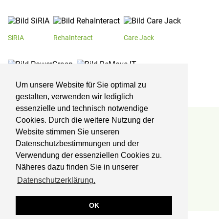
SiRIA
RehaInteract
Care Jack
PowerGrasp
ReMove-IT
Um unsere Website für Sie optimal zu
gestalten, verwenden wir lediglich
essenzielle und technisch notwendige
Cookies. Durch die weitere Nutzung der
Reha-Zentrum Lübben
Website stimmen Sie unseren
Datenschutzbestimmungen und der
Kliniken Professor Dr. Schedel GmbH
Fachklinik für Orthopädie und Onkologie
Verwendung der essenziellen Cookies zu.
Postbautenstr. 50
Näheres dazu finden Sie in unserer
15907 Lübben
Datenschutzerklärung.
Telefon:
03546 238-0
Fax:
03546 238-700
OK