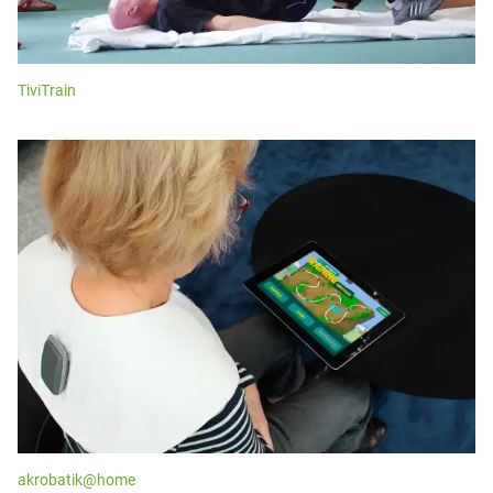
TiviTrain
akrobatik@home