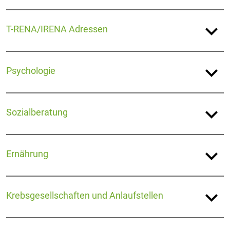
expand_more
T-RENA/IRENA Adressen
expand_more
Psychologie
expand_more
Sozialberatung
expand_more
Ernährung
expand_more
Krebsgesellschaften und Anlaufstellen