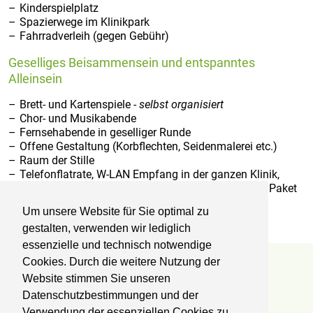
Kinderspielplatz
Spazierwege im Klinikpark
Fahrradverleih (gegen Gebühr)
Geselliges Beisammensein und entspanntes
Alleinsein
Brett- und Kartenspiele -
selbst organisiert
Chor- und Musikabende
Fernsehabende in geselliger Runde
Offene Gestaltung (Korbflechten, Seidenmalerei etc.)
Raum der Stille
Telefonflatrate, W-LAN Empfang in der ganzen Klinik,
Fernsehgeräte auf allen Zimmern (einzeln oder als Paket
gegen Gebühr buchbar)*
Um unsere Website für Sie optimal zu
gestalten, verwenden wir lediglich
essenzielle und technisch notwendige
Cookies. Durch die weitere Nutzung der
Reha-Zentrum Lübben
Website stimmen Sie unseren
Datenschutzbestimmungen und der
Kliniken Professor Dr. Schedel GmbH
Fachklinik für Orthopädie und Onkologie
Verwendung der essenziellen Cookies zu.