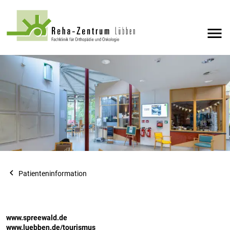
menu
navigate_before
Patienteninformation
www.spreewald.de
www.luebben.de/tourismus