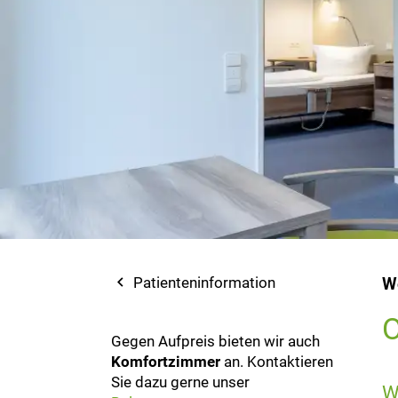
navigate_before
Patienteninformation
W
O
Gegen Aufpreis bieten wir auch
Komfortzimmer
an. Kontaktieren
Sie dazu gerne unser
W