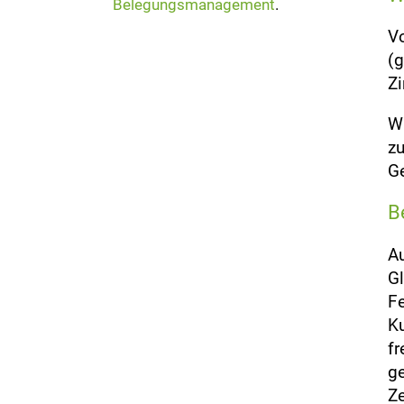
Belegungsmanagement
.
V
(g
Zi
Wi
z
Ge
B
Au
Gl
Fe
Ku
fr
ge
Ze