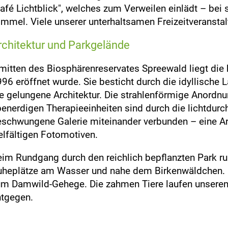
afé Lichtblick", welches zum Verweilen einlädt – bei
mmel. Viele unserer unterhaltsamen Freizeitveranstalt
rchitektur und Parkgelände
mitten des Biosphärenreservates Spreewald liegt die
96 eröffnet wurde. Sie besticht durch die idyllische
e gelungene Architektur. Die strahlenförmige Anordnu
enerdigen Therapieeinheiten sind durch die lichtdurc
schwungene Galerie miteinander verbunden – eine Arc
elfältigen Fotomotiven.
im Rundgang durch den reichlich bepflanzten Park ru
heplätze am Wasser und nahe dem Birkenwäldchen. E
m Damwild-Gehege. Die zahmen Tiere laufen unseren
ntgegen.