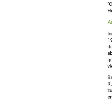
"C
Hi
A
In
19
di
eb
ge
vi
Be
Ru
zu
e