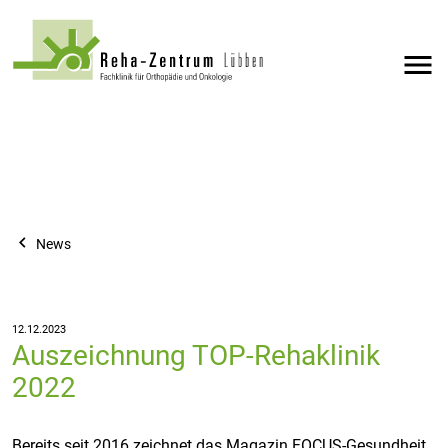
menu
navigate_before
News
12.12.2023
Auszeichnung TOP-Rehaklinik
2022
Bereits seit 2016 zeichnet das Magazin FOCUS-Gesundheit