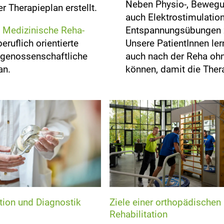
Neben Physio-, Beweg
er Therapieplan erstellt.
auch Elektrostimulatio
e
Medizinische Reha-
Entspannungsübungen 
ruflich orientierte
Unsere PatientInnen ler
sgenossenschaftliche
auch nach der Reha oh
an.
können, damit die Thera
tion und Diagnostik
Ziele einer orthopädischen
Rehabilitation