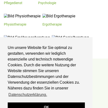
Pflegedienst
Psychologie
Physiotherapie
Ergotherapie
Ernährungsberatung
Sozialberatung
Um unsere Website für Sie optimal zu
gestalten, verwenden wir lediglich
essenzielle und technisch notwendige
Cookies. Durch die weitere Nutzung der
Reha-Zentrum Lübben
Website stimmen Sie unseren
Datenschutzbestimmungen und der
Kliniken Professor Dr. Schedel GmbH
Fachklinik für Orthopädie und Onkologie
Verwendung der essenziellen Cookies zu.
Postbautenstr. 50
Näheres dazu finden Sie in unserer
15907 Lübben
Datenschutzerklärung.
Telefon:
03546 238-0
Fax:
03546 238-700
OK