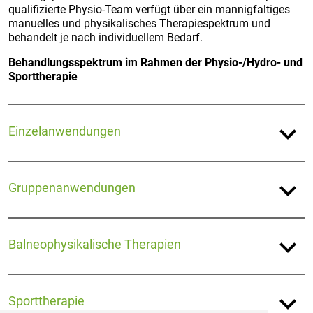
qualifizierte Physio-Team verfügt über ein mannigfaltiges
manuelles und physikalisches Therapiespektrum und
behandelt je nach individuellem Bedarf.
Behandlungsspektrum im Rahmen der Physio-/Hydro- und
Sporttherapie
expand_more
Einzelanwendungen
expand_more
Gruppenanwendungen
expand_more
Balneophysikalische Therapien
expand_more
Sporttherapie