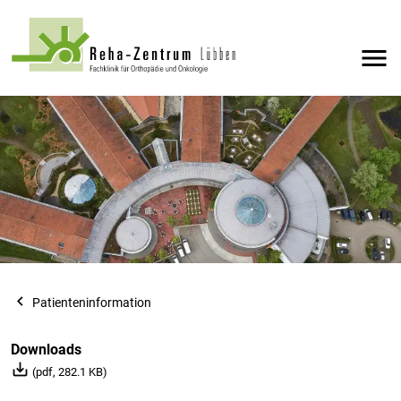
menu
navigate_before
Patienteninformation
Downloads
save_alt
(pdf, 282.1 KB)